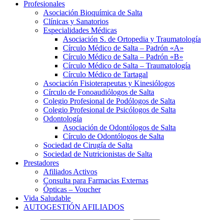
Profesionales
Asociación Bioquímica de Salta
Clínicas y Sanatorios
Especialidades Médicas
Asociación S. de Ortopedia y Traumatología
Círculo Médico de Salta – Padrón «A»
Círculo Médico de Salta – Padrón «B»
Círculo Médico de Salta – Traumatología
Círculo Médico de Tartagal
Asociación Fisioterapeutas y Kinesiólogos
Círculo de Fonoaudiólogos de Salta
Colegio Profesional de Podólogos de Salta
Colegio Profesional de Psicólogos de Salta
Odontología
Asociación de Odontólogos de Salta
Círculo de Odontólogos de Salta
Sociedad de Cirugía de Salta
Sociedad de Nutricionistas de Salta
Prestadores
Afiliados Activos
Consulta para Farmacias Externas
Ópticas – Voucher
Vida Saludable
AUTOGESTIÓN AFILIADOS