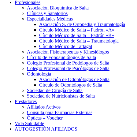
Profesionales
Asociación Bioquímica de Salta
Clínicas y Sanatorios
Especialidades Médicas
Asociación S. de Ortopedia y Traumatología
Círculo Médico de Salta – Padrón «A»
Círculo Médico de Salta – Padrón «B»
Círculo Médico de Salta – Traumatología
Círculo Médico de Tartagal
Asociación Fisioterapeutas y Kinesiólogos
Círculo de Fonoaudiólogos de Salta
Colegio Profesional de Podólogos de Salta
Colegio Profesional de Psicólogos de Salta
Odontología
Asociación de Odontólogos de Salta
Círculo de Odontólogos de Salta
Sociedad de Cirugía de Salta
Sociedad de Nutricionistas de Salta
Prestadores
Afiliados Activos
Consulta para Farmacias Externas
Ópticas – Voucher
Vida Saludable
AUTOGESTIÓN AFILIADOS