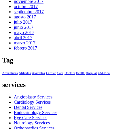
noviembre 2017
octubre 2017
septiembre 2017
agosto 2017
julio 2017
junio 2017
mayo 2017
abril 2017
marzo 2017
febrero 2017
Tag
Adventures
Afiliados
Asamblea
Cardiac
Care
Doctors
Health
Hospital
OSUNSa
services
Angioplasty Services
Cardiology Services
Dental Services
Endocrinology Services
Eye Care Services
Neurology Services
Orthopaedics Services