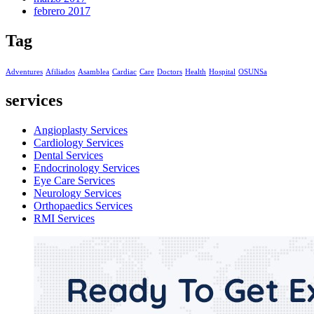
febrero 2017
Tag
Adventures
Afiliados
Asamblea
Cardiac
Care
Doctors
Health
Hospital
OSUNSa
services
Angioplasty Services
Cardiology Services
Dental Services
Endocrinology Services
Eye Care Services
Neurology Services
Orthopaedics Services
RMI Services