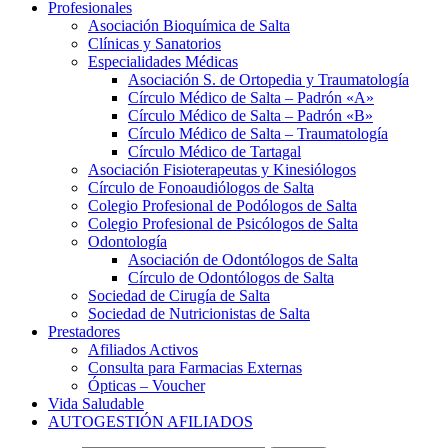
Profesionales
Asociación Bioquímica de Salta
Clínicas y Sanatorios
Especialidades Médicas
Asociación S. de Ortopedia y Traumatología
Círculo Médico de Salta – Padrón «A»
Círculo Médico de Salta – Padrón «B»
Círculo Médico de Salta – Traumatología
Círculo Médico de Tartagal
Asociación Fisioterapeutas y Kinesiólogos
Círculo de Fonoaudiólogos de Salta
Colegio Profesional de Podólogos de Salta
Colegio Profesional de Psicólogos de Salta
Odontología
Asociación de Odontólogos de Salta
Círculo de Odontólogos de Salta
Sociedad de Cirugía de Salta
Sociedad de Nutricionistas de Salta
Prestadores
Afiliados Activos
Consulta para Farmacias Externas
Ópticas – Voucher
Vida Saludable
AUTOGESTIÓN AFILIADOS